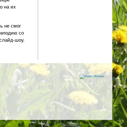
о на их
ь не смог
мелодию со
 слайд-шоу.