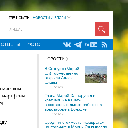
ГДЕ ИСКАТЬ:
НОВОСТИ И БЛОГИ
Я ИЩУ...
-ОТВЕТЫ
ФОТО
НОВОСТИ
В Сотнуре (Марий
Эл) торжественно
открыли Аллею
Славы
06/08/2026
хническом
 смартфоны
Глава Марий Эл поручил в
кратчайшие начать
ым
восстановительные работы на
водозаборе в Волжске
06/08/2026
оду,
Средняя стоимость «квадрата»
на вторичке в Марий Эл выросла