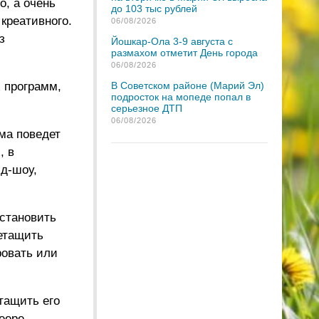
о, а очень
до 103 тыс рублей
 креативного.
06/08/2026
з
Йошкар-Ола 3-9 августа с
размахом отметит День города
06/08/2026
 программ,
В Советском районе (Марий Эл)
подросток на мопеде попал в
серьезное ДТП
06/08/2026
ма поведет
, в
йд-шоу,
установить
ретащить
ровать или
тащить его
еере