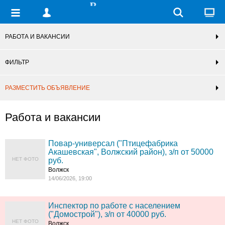
РАБОТА И ВАКАНСИИ
ФИЛЬТР
РАЗМЕСТИТЬ ОБЪЯВЛЕНИЕ
Работа и вакансии
Повар-универсал ("Птицефабрика
Акашевская", Волжский район), з/п от 50000
НЕТ ФОТО
руб.
Волжск
14/06/2026, 19:00
Инспектор по работе с населением
("Домострой"), з/п от 40000 руб.
НЕТ ФОТО
Волжск