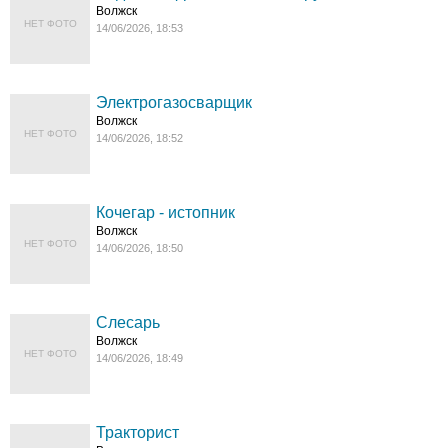
Волжск
НЕТ ФОТО
14/06/2026, 18:53
Электрогазосварщик
Волжск
НЕТ ФОТО
14/06/2026, 18:52
Кочегар - истопник
Волжск
НЕТ ФОТО
14/06/2026, 18:50
Слесарь
Волжск
НЕТ ФОТО
14/06/2026, 18:49
Тракторист