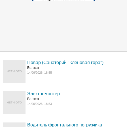
Повар (Санаторий "Кленовая гора")
Волжск
НЕТ ФОТО
14/06/2026, 18:55
Электромонтер
Волжск
НЕТ ФОТО
14/06/2026, 18:53
Водитель фронтального погрузчика