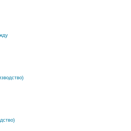
жду
зводство)
дство)