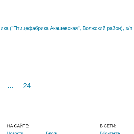
ика ("Птицефабрика Акашевская", Волжский район), з/п 
...
24
НА САЙТЕ:
В СЕТИ:
Новости
Блоги
ВКонтакте