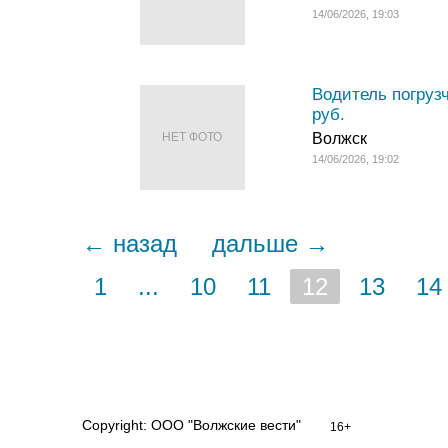
14/06/2026, 19:03
Водитель погрузч
руб.
НЕТ ФОТО
Волжск
14/06/2026, 19:02
← назад
дальше →
1
...
10
11
12
13
14
Copyright: ООО "Волжские вести"
16+