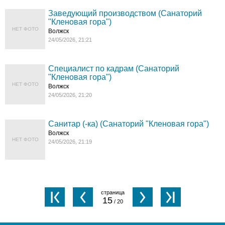
Заведующий производством (Санаторий
"Кленовая гора")
НЕТ ФОТО
Волжск
24/05/2026, 21:21
Специалист по кадрам (Санаторий
"Кленовая гора")
НЕТ ФОТО
Волжск
24/05/2026, 21:20
Санитар (-ка) (Санаторий "Кленовая гора")
Волжск
НЕТ ФОТО
24/05/2026, 21:19
15
/ 20