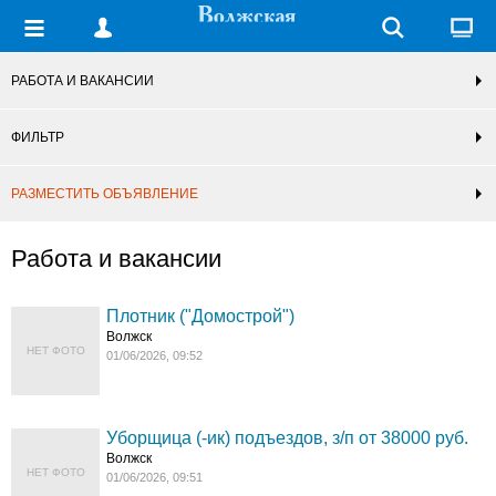
РАБОТА И ВАКАНСИИ
ФИЛЬТР
РАЗМЕСТИТЬ ОБЪЯВЛЕНИЕ
Работа и вакансии
Плотник ("Домострой")
Волжск
НЕТ ФОТО
01/06/2026, 09:52
Уборщица (-ик) подъездов, з/п от 38000 руб.
Волжск
НЕТ ФОТО
01/06/2026, 09:51