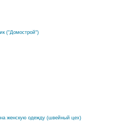
ик ("Домострой")
на женскую одежду (швейный цех)