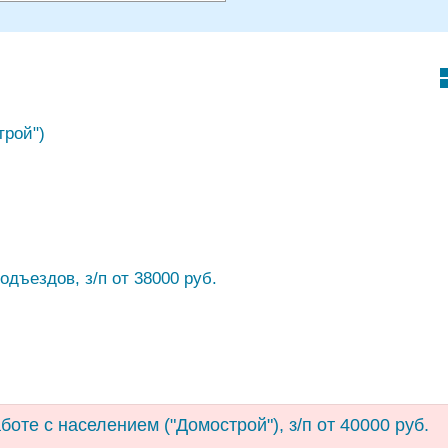
трой")
одъездов, з/п от 38000 руб.
боте с населением ("Домострой"), з/п от 40000 руб.