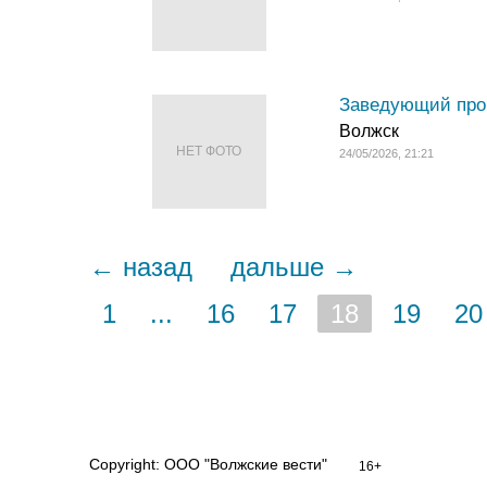
Заведующий прои
Волжск
НЕТ ФОТО
24/05/2026, 21:21
← назад
дальше →
1
...
16
17
18
19
20
Copyright: ООО "Волжские вести"
16+