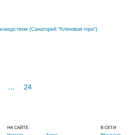
зводством (Санаторий "Кленовая гора")
...
24
НА САЙТЕ:
В СЕТИ:
Новости
Блоги
ВКонтакте