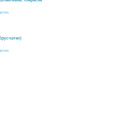
делка
брусчатки)
делка