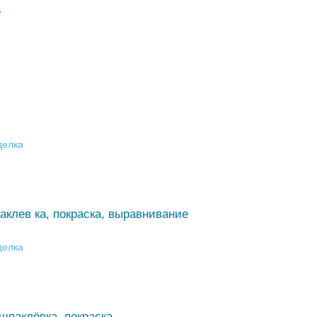
а
делка
аклев ка, покраска, выравнивание
делка
шпаклёвка, покраска