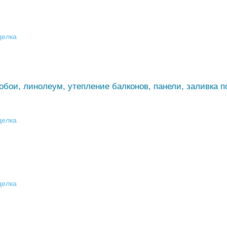
делка
обои, линолеум, утепление балконов, панели, заливка п
делка
делка