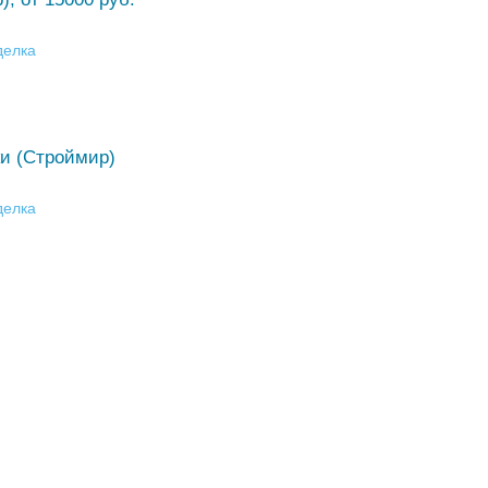
делка
и (Строймир)
делка