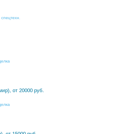
 спецтехн.
делка
ир), от 20000 руб.
делка
, от 15000 руб.