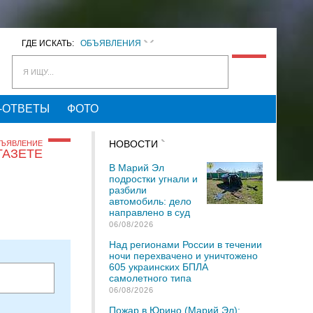
ГДЕ ИСКАТЬ:
ОБЪЯВЛЕНИЯ
Я ИЩУ...
-ОТВЕТЫ
ФОТО
НОВОСТИ
БЪЯВЛЕНИЕ
ГАЗЕТЕ
В Марий Эл
подростки угнали и
разбили
автомобиль: дело
направлено в суд
06/08/2026
Над регионами России в течении
ночи перехвачено и уничтожено
605 украинских БПЛА
самолетного типа
06/08/2026
Пожар в Юрино (Марий Эл):