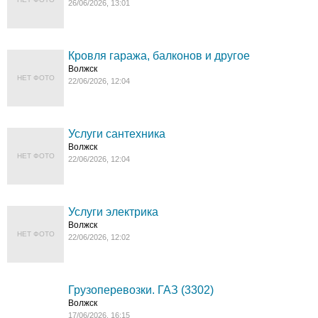
26/06/2026, 13:01
Кровля гаража, балконов и другое
Волжск
НЕТ ФОТО
22/06/2026, 12:04
Услуги сантехника
Волжск
НЕТ ФОТО
22/06/2026, 12:04
Услуги электрика
Волжск
НЕТ ФОТО
22/06/2026, 12:02
Грузоперевозки. ГАЗ (3302)
Волжск
17/06/2026, 16:15