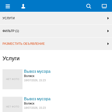
УСЛУГИ
ФИЛЬТР
(1)
РАЗМЕСТИТЬ ОБЪЯВЛЕНИЕ
Услуги
Вывоз мусора
Волжск
НЕТ ФОТО
18/07/2026, 15:23
Вывоз мусора
Волжск
НЕТ ФОТО
18/07/2026, 15:23