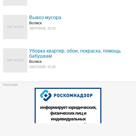
Вывоз мусора
Волжск
НЕТ ФОТО
18/07/2026, 15:23
Уборка квартир, обои, покраска, помощь
бабушкам
НЕТ ФОТО
Волжск
18/07/2026, 15:20