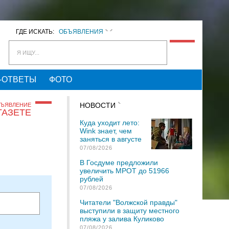
ГДЕ ИСКАТЬ:
ОБЪЯВЛЕНИЯ
Я ИЩУ...
-ОТВЕТЫ
ФОТО
НОВОСТИ
БЪЯВЛЕНИЕ
ГАЗЕТЕ
Куда уходит лето:
Wink знает, чем
заняться в августе
07/08/2026
В Госдуме предложили
увеличить МРОТ до 51966
рублей
07/08/2026
Читатели "Волжской правды"
выступили в защиту местного
пляжа у залива Куликово
07/08/2026