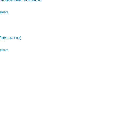
делка
брусчатки)
делка