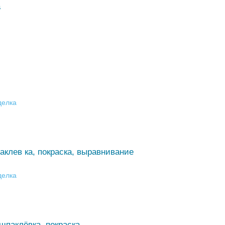
а
делка
аклев ка, покраска, выравнивание
делка
шпаклёвка, покраска