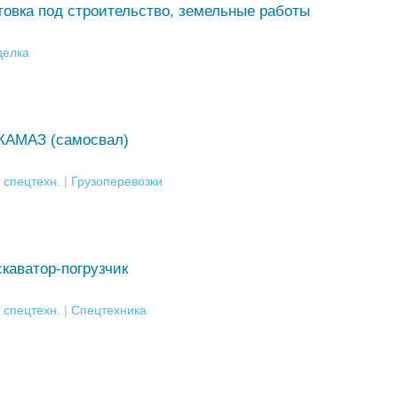
товка под строительство, земельные работы
делка
 КАМАЗ (самосвал)
 спецтехн.
|
Грузоперевозки
каватор-погрузчик
 спецтехн.
|
Спецтехника