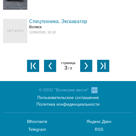
Спецтехника. Экскаватор
Волжск
НЕТ ФОТО
12/06/2026, 16:18
3
/ 9
© ООО "Волжские вести"
16+
Пользовательское соглашение
Политика конфиденциальности
ВКонтакте
Яндекс.Дзен
Telegram
RSS