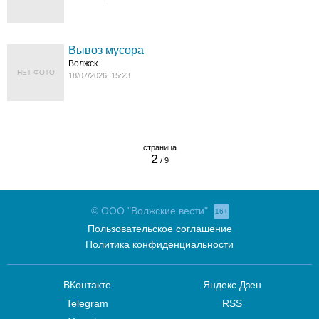
Вывоз мусора
Волжск
НЕТ ФОТО
18/07/2026, 15:23
2
/ 9
© ООО "Волжские вести"
16+
Пользовательское соглашение
Политика конфиденциальности
ВКонтакте
Яндекс.Дзен
Telegram
RSS