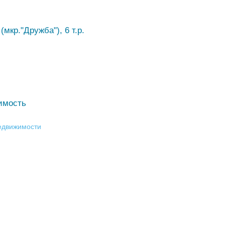
мкр."Дружба"), 6 т.р.
имость
недвижимости