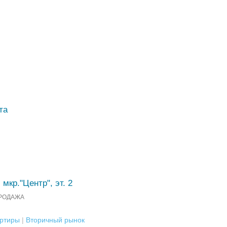
та
 мкр."Центр", эт. 2
РОДАЖА
ртиры
|
Вторичный рынок