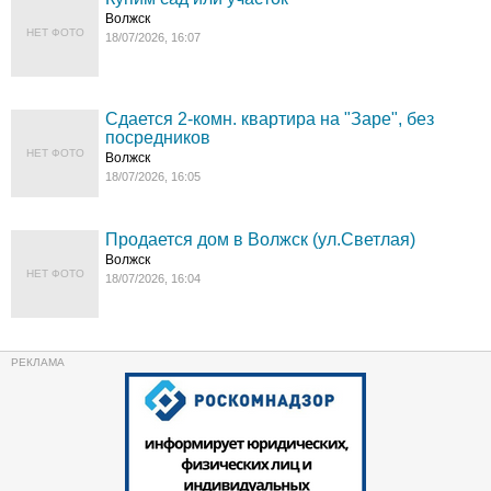
Волжск
НЕТ ФОТО
18/07/2026, 16:07
Сдается 2-комн. квартира на "Заре", без
посредников
НЕТ ФОТО
Волжск
18/07/2026, 16:05
Продается дом в Волжск (ул.Светлая)
Волжск
НЕТ ФОТО
18/07/2026, 16:04