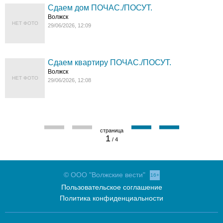
Сдаем дом ПОЧАС./ПОСУТ.
Волжск
НЕТ ФОТО
29/06/2026, 12:09
Сдаем квартиру ПОЧАС./ПОСУТ.
Волжск
НЕТ ФОТО
29/06/2026, 12:08
1
/ 4
© ООО "Волжские вести"
16+
Пользовательское соглашение
Политика конфиденциальности