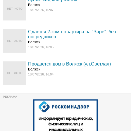
Волжск
НЕТ ФОТО
18/07/2026, 16:07
Сдается 2-комн. квартира на "Заре", без
посредников
НЕТ ФОТО
Волжск
18/07/2026, 16:05
Продается дом в Волжск (ул.Светлая)
Волжск
НЕТ ФОТО
18/07/2026, 16:04