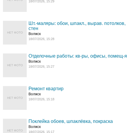
18/07/2026, 15:29
Шт.-маляры: обои, шпакл., вырав. потолков,
стен
НЕТ ФОТО
Волжск
18/07/2026, 15:28
Отделочные работы: кв-ры, офисы, помещ-я
Волжск
НЕТ ФОТО
18/07/2026, 15:27
Ремонт квартир
Волжск
НЕТ ФОТО
18/07/2026, 15:18
Поклейка обоев, шпаклёвка, покраска
Волжск
НЕТ ФОТО
18/07/2026, 15:17