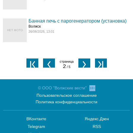
Банная печь с парогенератором (установка)
Волжск
НЕТ ФОТО
26/06/2026, 13:01
2
/ 5
© ООО "Волжские вести"
16+
Пользовательское соглашение
Политика конфиденциальности
ВКонтакте
Яндекс.Дзен
Telegram
RSS