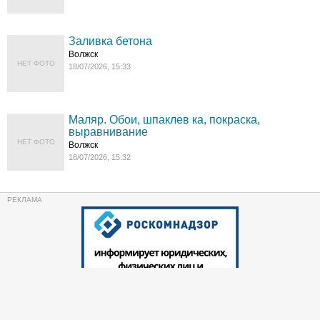
Заливка бетона
Волжск
НЕТ ФОТО
18/07/2026, 15:33
Маляр. Обои, шпаклев ка, покраска,
выравнивание
НЕТ ФОТО
Волжск
18/07/2026, 15:32