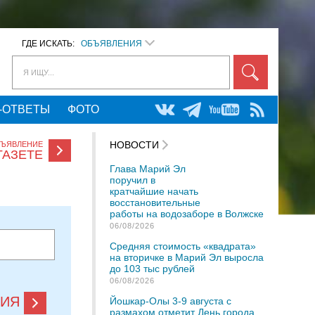
ГДЕ ИСКАТЬ:
ОБЪЯВЛЕНИЯ
Я ИЩУ...
-ОТВЕТЫ
ФОТО
НОВОСТИ
БЪЯВЛЕНИЕ
ГАЗЕТЕ
Глава Марий Эл
поручил в
кратчайшие начать
восстановительные
работы на водозаборе в Волжске
06/08/2026
Средняя стоимость «квадрата»
на вторичке в Марий Эл выросла
до 103 тыс рублей
06/08/2026
НИЯ
Йошкар-Олы 3-9 августа с
размахом отметит День города